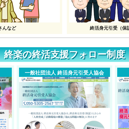
さんなど
終活身元引受（保
終楽の終活支援フォロー制度
一般社団法人 終活身元引受人協会