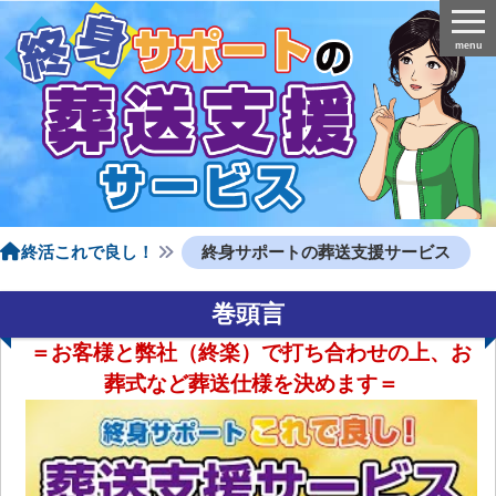
menu
終活これで良し！
終身サポートの葬送支援サービス
巻頭言
＝お客様と弊社（終楽）で打ち合わせの上、お
葬式など葬送仕様を決めます＝