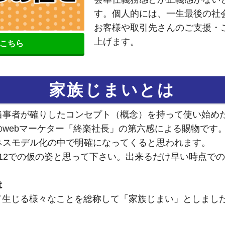
す。個人的には、一生最後の社
お客様や取引先さんのご支援・
上げます。
こちら
家族じまいとは
当事者が確りしたコンセプト（概念）を持って使い始めた
webマーケター「終楽社長」の第六感による賜物です
ネスモデル化の中で明確になってくると思われます。
2.12での仮の姿と思って下さい。出来るだけ早い時点で
は
て生じる様々なことを総称して「家族じまい」としました