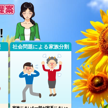
裂
社会問題による家族分割
家族じまい&一部が家系じまいへ