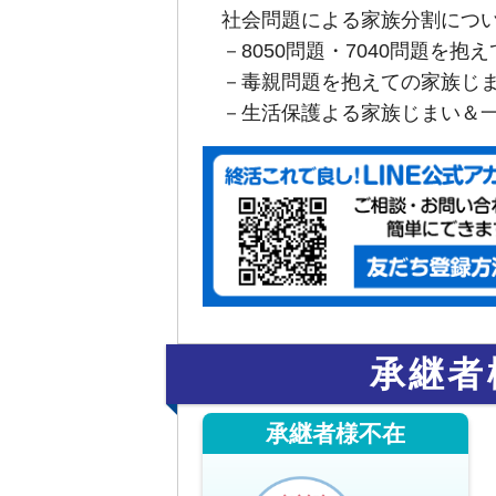
社会問題による家族分割につ
－8050問題・7040問題を
－毒親問題を抱えての家族じ
－生活保護よる家族じまい＆
承継者
承継者様不在