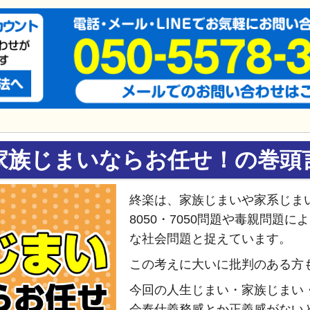
家族じまいならお任せ！の巻頭
終楽は、家族じまいや家系じま
8050・7050問題や毒親問題
な社会問題と捉えています。
この考えに大いに批判のある方
今回の人生じまい・家族じまい
会奉仕義務感とか正義感がない