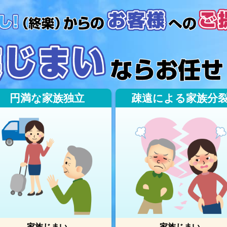
円満な家族独立
疎遠による家族分
家族じまい
家族じまい