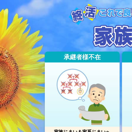
承継者様不在
家族じまい＆家系じまいへ