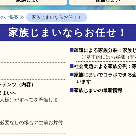
へのご提案
家族じまいならお任せ！
家族じまいならお任せ！
疎遠による家族分裂：家族
基本的にはお客様（非
社会問題による家族分割：
家族じまいでコラボできる
います
ンテンツ（内容）
家族じまいの最新情報
じまいへ
人様）がすべてを準備しま
必要なしの場合の生前お片付