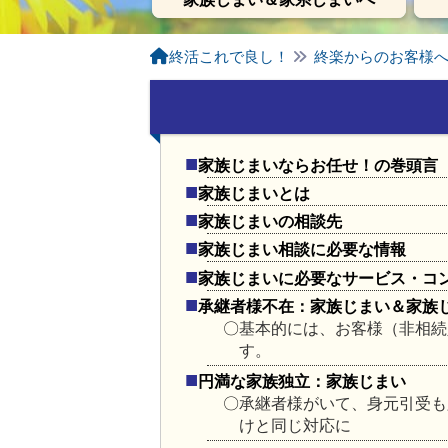
終活これで良し！
終楽からのお客様
家族じまいならお任せ！の巻頭言
家族じまいとは
家族じまいの相談先
家族じまい相談に必要な情報
家族じまいに必要なサービス・コ
承継者様不在：家族じまい＆家族
基本的には、お客様（非相続
す。
円満な家族独立：家族じまい
承継者様がいて、身元引受も
けと同じ対応に