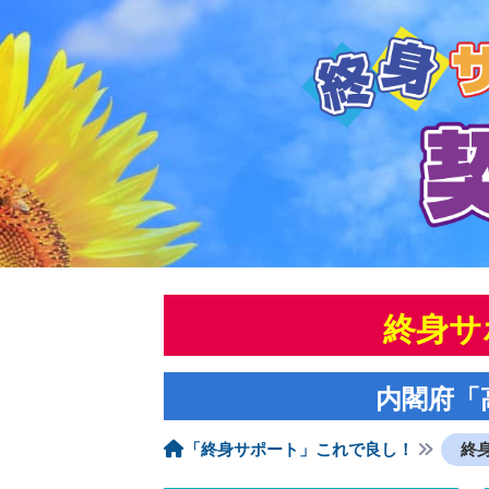
終身サ
内閣府「
「終身サポート」これで良し！
終