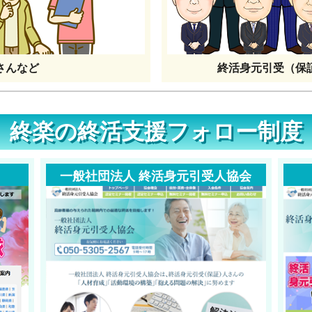
さんなど
終活身元引受（保
終楽の終活支援フォロー制度
一般社団法人 終活身元引受人協会