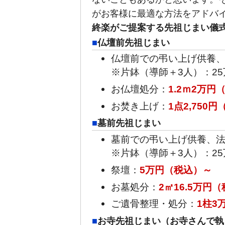
がお客様に最適な方法をアドバ
終楽がご提案する先祖じまい儀
仏壇前先祖じまい
仏壇前での弔い上げ供養
※片鉢（導師＋3人）：2
お仏壇処分：
1.2ｍ2万円
お焚き上げ：
1点2,750
墓前先祖じまい
墓前での弔い上げ供養、
※片鉢（導師＋3人）：2
祭壇：
5万円（税込）～
お墓処分：
2㎡16.5万円
ご遺骨整理・処分：
1柱3
お寺先祖じまい（お寺さんで執