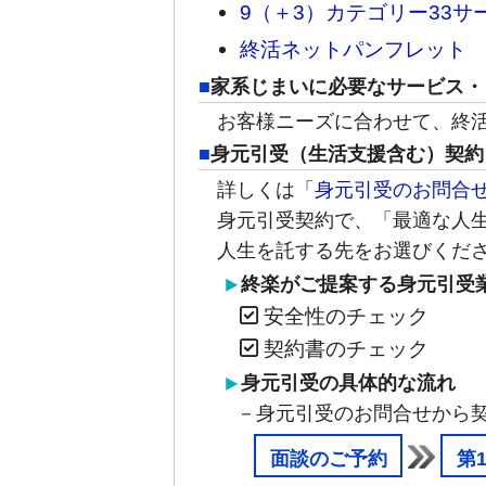
9（＋3）カテゴリー33サ
終活ネットパンフレット
家系じまいに必要なサービス・
お客様ニーズに合わせて、終
身元引受（生活支援含む）契約
詳しくは「
身元引受のお問合
身元引受契約で、「最適な人
人生を託する先をお選びくだ
終楽がご提案する身元引受
安全性のチェック
契約書のチェック
身元引受の具体的な流れ
－身元引受のお問合せから契
面談のご予約
第