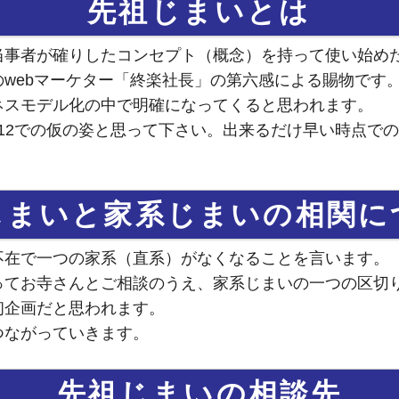
先祖じまいとは
当事者が確りしたコンセプト（概念）を持って使い始めた
webマーケター「終楽社長」の第六感による賜物です
ネスモデル化の中で明確になってくると思われます。
2.12での仮の姿と思って下さい。出来るだけ早い時点で
じまいと家系じまいの相関に
不在で一つの家系（直系）がなくなることを言います。
ってお寺さんとご相談のうえ、家系じまいの一つの区切
初企画だと思われます。
つながっていきます。
先祖じまいの相談先