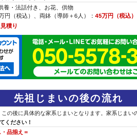
供養・法話付き、お花、供物
5万円（税込）、両鉢（導師＋6人）：
45万円（税込）
：
見積り
先祖じまいの後の流れ
、この後に具体的な家系じまいとなります。家系じまい
てください！
ス・品揃え＝