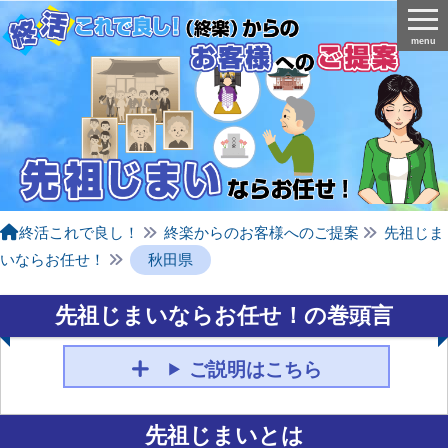
menu
終活これで良し！
終楽からのお客様へのご提案
先祖じま
いならお任せ！
秋田県
先祖じまいならお任せ！の巻頭言
ご説明はこちら
先祖じまいとは